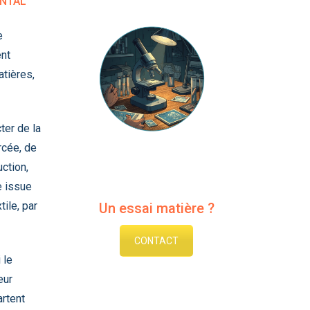
ENTAL
e
nt
tières,
er de la
rcée, de
ction,
 issue
tile, par
Un essai matière ?
CONTACT
 le
eur
artent