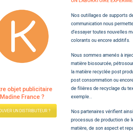
UN LABORATOIRE EXPÉRIM
Nos outillages de supports d
communication nous permette
d’essayer toutes nouvelles ma
colorants ou encore additifs.
Nous sommes amenés à inject
matière biosourcée, pétrosou
la matière recyclée post produ
post consommation ou encore
de filières de recyclage du tex
re objet publicitaire
Madine France ?
exemple…
OUVER UN DISTRIBUTEUR ?
Nos partenaires vérifient ainsi
processus de production de l
matière, de son aspect et rep