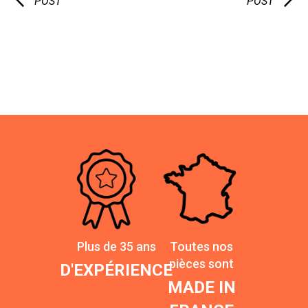
POST
POST
Plus de 35 ans
Toutes nos
pièces sont
D'EXPÉRIENCE
MADE IN